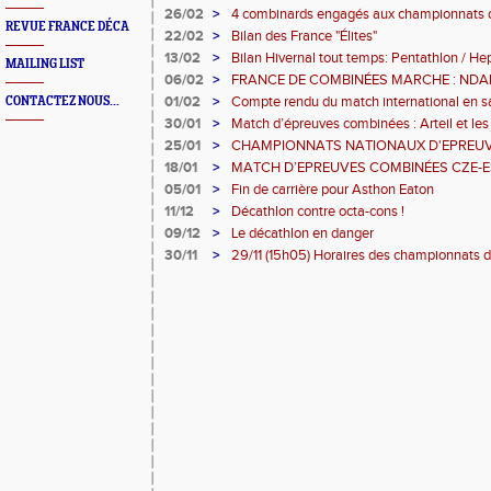
26/02
>
4 combinards engagés aux championnats d
REVUE FRANCE DÉCA
22/02
>
Bilan des France "Élites"
13/02
>
Bilan Hivernal tout temps: Pentathlon / He
MAILING LIST
06/02
>
FRANCE DE COMBINÉES MARCHE : NDA
01/02
>
Compte rendu du match international en sa
CONTACTEZ NOUS...
bons résultats collectifs...)
30/01
>
Match d’épreuves combinées : Arteil et les
25/01
>
CHAMPIONNATS NATIONAUX D'EPREUV
MARCHE : LES QUALIFIABLES
18/01
>
MATCH D’EPREUVES COMBINÉES CZE-E
PRAGUE : LA SÉLECTION
05/01
>
Fin de carrière pour Asthon Eaton
11/12
>
Décathlon contre octa-cons !
09/12
>
Le décathlon en danger
30/11
>
29/11 (15h05) Horaires des championnats 
combinées et de Marche à Rennes, les 4-5 