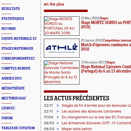
en lire plus
RÉSULTATS
22 Mars 2018
|
Stages
STATISTIQUES
Stage MONTE GORDO au POR
2018)
RECORDS
EQUIPE NATIONALE EC
29 Janvier 2018
|
Compétitions interna
Match d'épreuves combinées à
STAGES NATIONAUX
2018
CORRESPONDANTS EC
13 Décembre 2017
|
Stages
Stage National Epreuves Comb
COMPTES-RENDUS
(Portugal) du 6 au 13 décembr
ASSISES 2015
MÉDIATHÈQUE
LES ACTUS PRÉCÉDENTES
MEETINGS IAAF
22/11
>
Stages de fin d’année pour les épreuves 
LIENS EC
22/11
>
Les assises des épreuves combinées
17/04
>
Du changement sur le site des EC Françai
FORUM
26/03
>
Les écheances Estivales 2017: JY Cochand
TABLES DE COTATION
06/03
>
Mayer taille patron